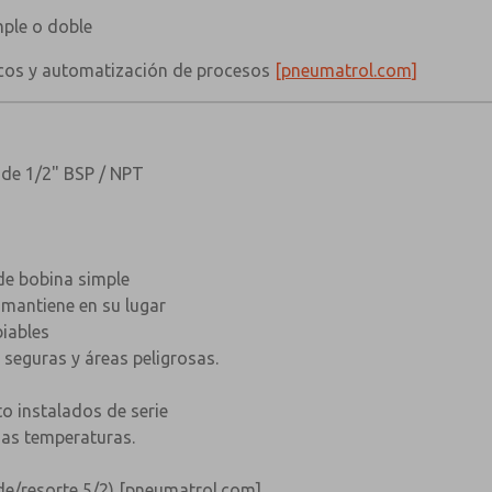
ple o doble
cos y automatización de procesos
[pneumatrol.com]
 de 1/2" BSP / NPT
de bobina simple
 mantiene en su lugar
iables
seguras y áreas peligrosas.
o instalados de serie
jas temperaturas.
de/resorte 5/2)
[pneumatrol.com]