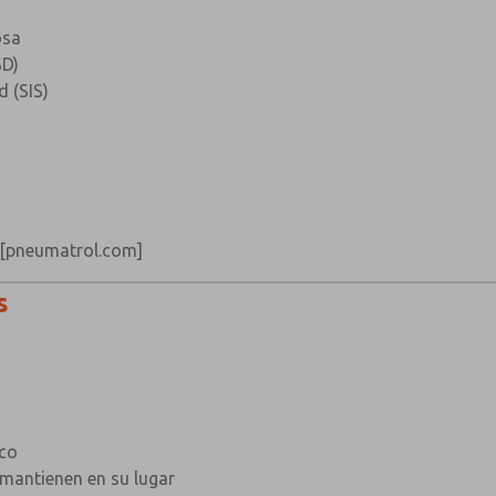
osa
SD)
 (SIS)
[pneumatrol.com]
s
ico
 mantienen en su lugar