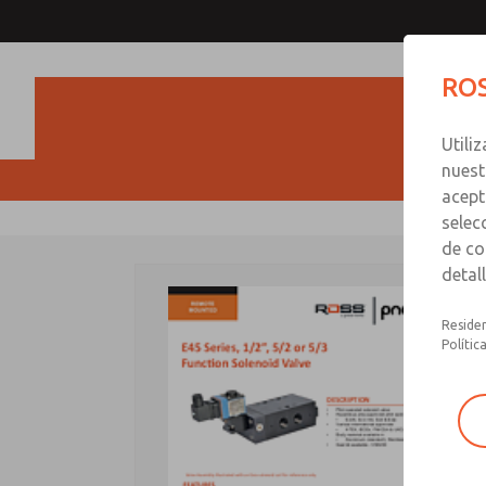
ROS
Utili
nuest
acept
selec
de co
detal
Residen
Polític