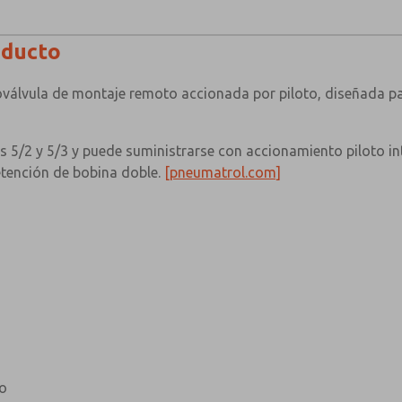
oducto
oválvula de montaje remoto accionada por piloto, diseñada p
es 5/2 y 5/3 y puede suministrarse con accionamiento piloto in
etención de bobina doble.
[pneumatrol.com]
no