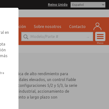
Reino Unido
Capacitación
Sobre nosotros
Contacto
ral en
Cuen
Menú
pta
Registr
ción
r más
Inscribi
stra
ula neumática de alto rendimiento para
ieren caudales elevados, un control fiable
ponible en configuraciones 5/2 y 5/3, la serie
atización industrial, accionamiento de
 el rendimiento a largo plazo son