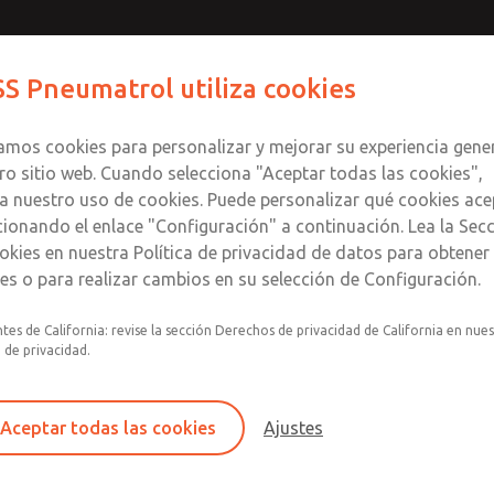
S Pneumatrol utiliza cookies
Productos
Industrias
Soporte
zamos cookies para personalizar y mejorar su experiencia gene
ro sitio web. Cuando selecciona "Aceptar todas las cookies",
a nuestro uso de cookies. Puede personalizar qué cookies ace
cionando el enlace "Configuración" a continuación. Lea la Sec
okies en nuestra Política de privacidad de datos para obtene
les o para realizar cambios en su selección de Configuración.
tes de California: revise la sección Derechos de privacidad de California en nue
La serie E45 de ROSS Pneumatrol es una electroválv
a de privacidad.
montaje remoto, diseñada para aplicaciones que requ
del actuador y opciones de instalación flexibles. Dis
E45 está diseñada para su uso en sistemas de autom
Aceptar todas las cookies
Ajustes
válvulas y control de procesos, donde la fiabilidad y
fundamentales.