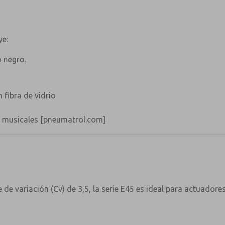
ye:
 negro.
 fibra de vidrio
s musicales
[pneumatrol.com]
e de variación (Cv) de 3,5, la serie E45 es ideal para actuad