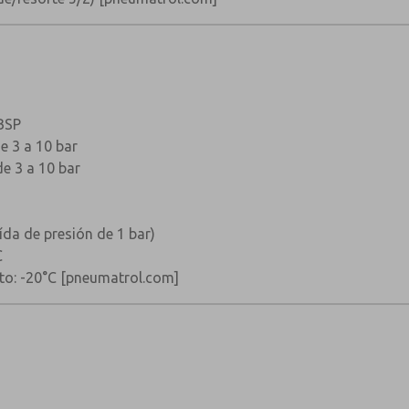
BSP
de 3 a 10 bar
de 3 a 10 bar
×
×
ída de presión de 1 bar)
C
to: -20°C
[pneumatrol.com]