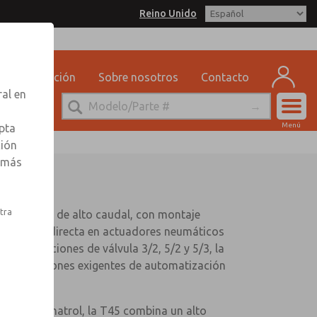
Reino Unido
Capacitación
Sobre nosotros
Contacto
ral en
Cuen
Menú
pta
Registr
ción
r más
Inscribi
stra
 neumática de alto caudal, con montaje
stalación directa en actuadores neumáticos
onfiguraciones de válvula 3/2, 5/2 y 5/3, la
ra aplicaciones exigentes de automatización
 de Pneumatrol, la T45 combina un alto