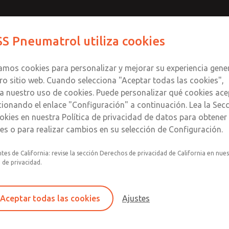
S Pneumatrol utiliza cookies
Productos
Industrias
Soporte
zamos cookies para personalizar y mejorar su experiencia gene
ro sitio web. Cuando selecciona "Aceptar todas las cookies",
a nuestro uso de cookies. Puede personalizar qué cookies ace
cionando el enlace "Configuración" a continuación. Lea la Sec
okies en nuestra Política de privacidad de datos para obtene
les o para realizar cambios en su selección de Configuración.
tes de California: revise la sección Derechos de privacidad de California en nue
La serie ROSS Pneumatrol T45 es una electroválvula
a de privacidad.
NAMUR y accionamiento piloto, diseñada para su in
de cuarto de vuelta de mayor tamaño. Disponible en c
T45 proporciona un control flexible del actuador pa
Aceptar todas las cookies
Ajustes
industrial y control de procesos.
Basada en la probada tecnología de válvulas NAMUR