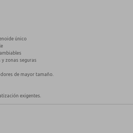
enoide único
le
cambiables
s y zonas seguras
adores de mayor tamaño.
tización exigentes.
×
×