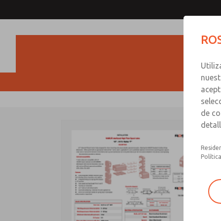
ROS
Utili
nuest
acept
selec
de co
detal
Residen
Polític