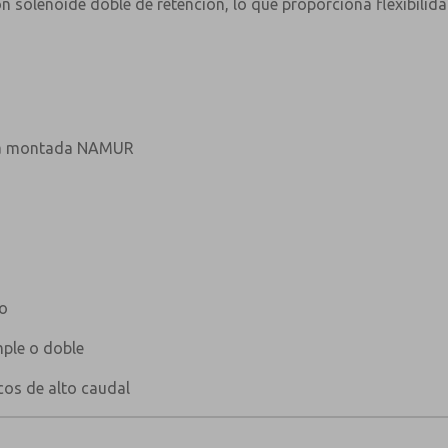
on solenoide doble de retención, lo que proporciona flexibili
ada montada NAMUR
no
ple o doble
os de alto caudal