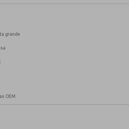
lta grande
osa
l
las OEM