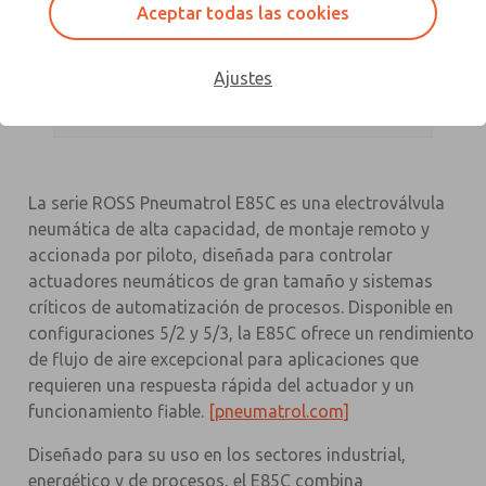
Aceptar todas las cookies
Ajustes
Descargar archivo
La serie ROSS Pneumatrol E85C es una electroválvula
neumática de alta capacidad, de montaje remoto y
accionada por piloto, diseñada para controlar
actuadores neumáticos de gran tamaño y sistemas
críticos de automatización de procesos. Disponible en
configuraciones 5/2 y 5/3, la E85C ofrece un rendimiento
de flujo de aire excepcional para aplicaciones que
requieren una respuesta rápida del actuador y un
funcionamiento fiable.
[pneumatrol.com]
Diseñado para su uso en los sectores industrial,
energético y de procesos, el E85C combina