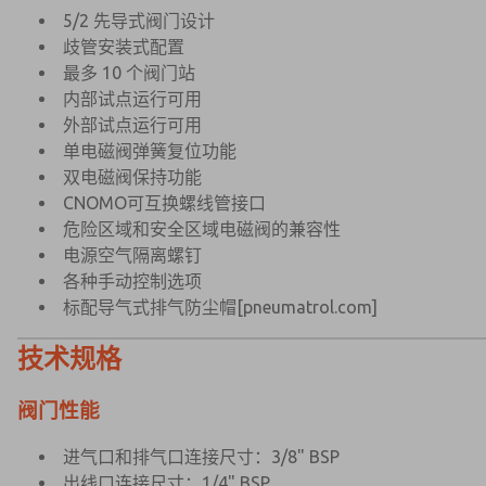
5/2 先导式阀门设计
歧管安装式配置
最多 10 个阀门站
内部试点运行可用
外部试点运行可用
单电磁阀弹簧复位功能
双电磁阀保持功能
CNOMO可互换螺线管接口
危险区域和安全区域电磁阀的兼容性
电源空气隔离螺钉
各种手动控制选项
标配导气式排气防尘帽
[pneumatrol.com]
技术规格
阀门性能
×
×
进气口和排气口连接尺寸：3/8" BSP
出线口连接尺寸：1/4" BSP