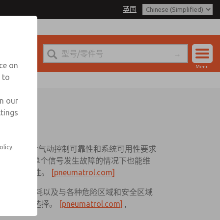
英国
nce on
Menu
 to
账户
登录
in our
ttings
注册
olicy.
系统 (MRCS) 专为对气动控制可靠性和系统可用性要求
架构，即使在单个信号发生故障的情况下也能维
境中的可靠性。
[pneumatrol.com]
量性能、低功耗以及与各种危险区域和安全区域
应用的理想选择。
[pneumatrol.com]
,