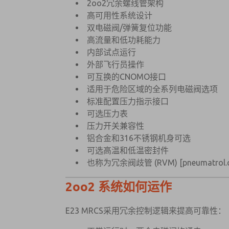
2oo2冗余螺线管架构
高可用性系统设计
双电磁阀/弹簧复位功能
高流量和低功耗能力
内部试点运行
外部飞行员操作
可互换的CNOMO接口
适用于危险区域的全系列电磁阀选项
标准配置压力指示接口
可选压力表
压力开关兼容性
铝合金和316不锈钢机身可选
可选高温和低温密封件
也称为冗余阀歧管 (RVM)
[pneumatrol
2oo2 系统如何运作
E23 MRCS采用冗余控制逻辑来提高可靠性：