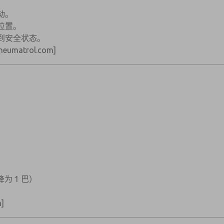
动。
位置。
到安全状态。
neumatrol.com]
×
×
降为 1 巴）
]