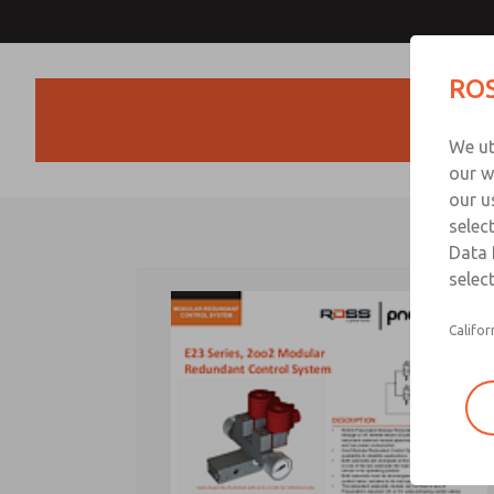
ROS
We ut
our w
our u
selec
Data 
select
Califor