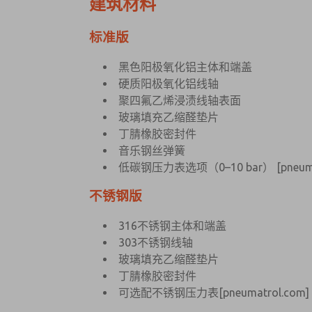
建筑材料
标准版
黑色阳极氧化铝主体和端盖
硬质阳极氧化铝线轴
聚四氟乙烯浸渍线轴表面
玻璃填充乙缩醛垫片
丁腈橡胶密封件
音乐钢丝弹簧
低碳钢压力表选项（0–10 bar）
[pneum
不锈钢版
316不锈钢主体和端盖
303不锈钢线轴
玻璃填充乙缩醛垫片
丁腈橡胶密封件
可选配不锈钢压力表
[pneumatrol.com]