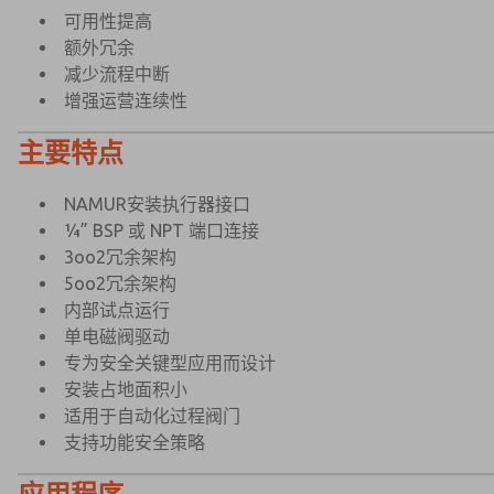
可用性提高
额外冗余
减少流程中断
增强运营连续性
主要特点
×
×
NAMUR安装执行器接口
¼” BSP 或 NPT 端口连接
3oo2冗余架构
5oo2冗余架构
内部试点运行
单电磁阀驱动
专为安全关键型应用而设计
安装占地面积小
适用于自动化过程阀门
支持功能安全策略