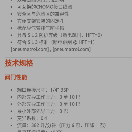
可互换的CNOMO接口线圈
安全区与危险区的兼容性
方便支架安装的固定孔
标配导气管排气防尘帽
具备 SIL 2 防护等级（断电跳闸，HFT=0）
符合 SIL 3 标准（断电跳闸 @ HFT=1）
[pneumatrol.com]
,
[pneumatrol.com]
技术规格
阀门性能
端口连接尺寸：1/4" BSP
×
×
内部先导工作压力：3 至 10 巴
外部先导工作压力：3 至 10 巴
最小外部先导压力：3 巴
变异系数：0.4
流量：382 升/分钟（压力 6 巴，压降 1 巴）