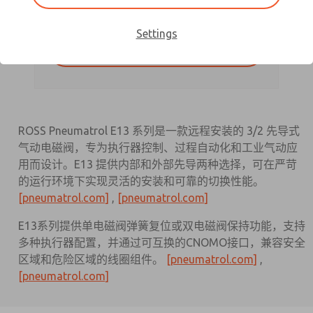
Settings
下载文件
ROSS Pneumatrol E13 系列是一款远程安装的 3/2 先导式
气动电磁阀，专为执行器控制、过程自动化和工业气动应
用而设计。E13 提供内部和外部先导两种选择，可在严苛
的运行环境下实现灵活的安装和可靠的切换性能。
[pneumatrol.com]
,
[pneumatrol.com]
E13系列提供单电磁阀弹簧复位或双电磁阀保持功能，支持
多种执行器配置，并通过可互换的CNOMO接口，兼容安全
区域和危险区域的线圈组件。
[pneumatrol.com]
,
[pneumatrol.com]