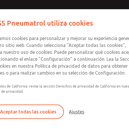
S Pneumatrol utiliza cookies
Productos
Industrias
Soporte
zamos cookies para personalizar y mejorar su experiencia gene
ro sitio web. Cuando selecciona "Aceptar todas las cookies",
a nuestro uso de cookies. Puede personalizar qué cookies ace
cionando el enlace "Configuración" a continuación. Lea la Sec
okies en nuestra Política de privacidad de datos para obtene
les o para realizar cambios en su selección de Configuración.
s de
y
tes de California: revise la sección Derechos de privacidad de California en nue
a de privacidad.
a
Aceptar todas las cookies
Ajustes