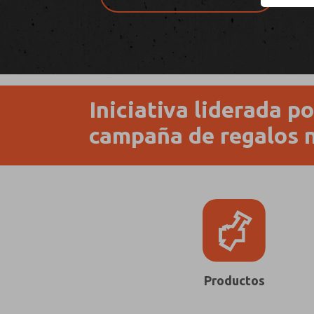
Iniciativa liderada 
campaña de regalos n
Productos