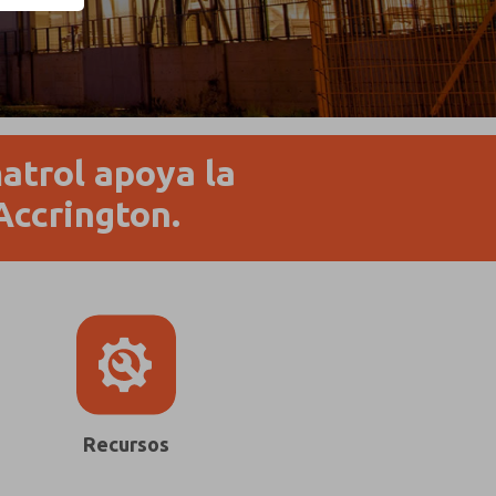
atrol apoya la
Accrington.
Recursos