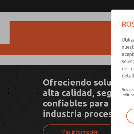
ROS
Utili
nuest
acept
selec
de co
detal
Ofreciendo solucione
alta calidad, seguras 
Residen
Polític
confiables para la
industria procesador
Más información