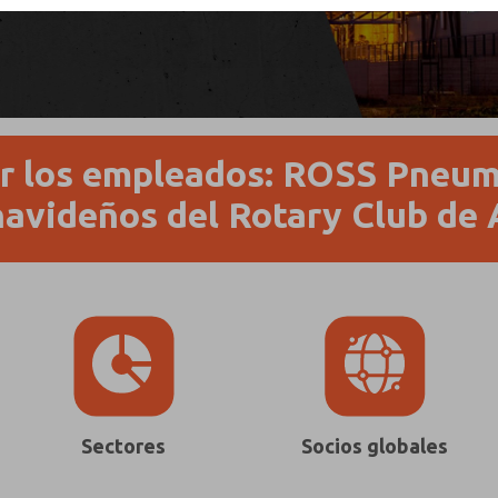
por los empleados: ROSS Pneum
avideños del Rotary Club de 
Sectores
Socios globales