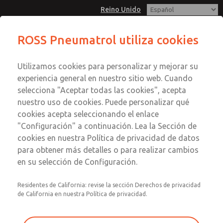
Reino Unido
ROSS Pneumatrol utiliza cookies
Menú
Utilizamos cookies para personalizar y mejorar su
Cuenta
experiencia general en nuestro sitio web. Cuando
Registrarse
selecciona "Aceptar todas las cookies", acepta
nuestro uso de cookies. Puede personalizar qué
Inscribirse
cookies acepta seleccionando el enlace
"Configuración" a continuación. Lea la Sección de
cookies en nuestra Política de privacidad de datos
para obtener más detalles o para realizar cambios
en su selección de Configuración.
ManufactIS GmbH es un servicio completo de soporte para máquinas
Residentes de California: revise la sección Derechos de privacidad
IS que ofrece consultoría, desarrollo, diseño, repuestos y servicio en
de California en nuestra Política de privacidad.
el sitio. A medida que las necesidades de producción siguen
creciendo, se añaden nuevas regulaciones tecnológicas y la
seguridad sigue siendo una prioridad, mantenerse al día y aplicar