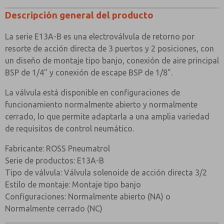
Cuerpo
Aluminio anodizado negro (Dural)
¿Método de Contacto Preferido?
Descripción general del producto
Perno tipo banjo
Latón niquelado
Correo Electrónico
Teléfono
Jet
Latón
La serie E13A-B es una electroválvula de retorno por
Envíenme actualizaciones periódicas sobre
características, capacidades del producto y más.
resorte de acción directa de 3 puertos y 2 posiciones, con
Sellos
Nitrilo y Nitrilo. Viton
un diseño de montaje tipo banjo, conexión de aire principal
*Sí, he leído la política de privacidad y acepto que los
BSP de 1/4" y conexión de escape BSP de 1/8".
datos que proporcione se recopilarán y almacenarán
ESPECIFICACIONES DE LA VÁLVULA
electrónicamente. Mis datos se utilizan únicamente
con fines estrictamente destinados a procesar y
< td>Tamaño de conexión del puerto de escape< /tr>
La válvula está disponible en configuraciones de
responder a mi solicitud. Al enviar el formulario de
funcionamiento normalmente abierto y normalmente
Estándar
contacto, acepto el procesamiento.
cerrado, lo que permite adaptarla a una amplia variedad
Tamaño de conexión del
de requisitos de control neumático.
1/4” BSP
puerto de entrada
Fabricante: ROSS Pneumatrol
Tamaño de conexión del
Perno banjo de 1/4” BSP
Serie de productos: E13A-B
puerto de salida
Tipo de válvula: Válvula solenoide de acción directa 3/2
1/8” BSP
Estilo de montaje: Montaje tipo banjo
Configuraciones: Normalmente abierto (NA) o
Presión de trabajo
0 a 10 bar
Normalmente cerrado (NC)
×
0,06 (0,04 bobina