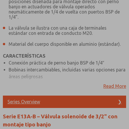
posiciones diseñada para montaje directo con perno
banjo en actuadores de válvula operados
neumáticamente de 1/4 de vuelta con puertos BSP de
1/4”.
La válvula se ilustra con una caja de terminales
estándar con entrada de conducto M20.
Material del cuerpo disponible en aluminio (estándar).
CARACTERÍSTICAS
Conexión práctica de perno banjo BSP de 1/4″
Bobinas intercambiables, incluidas varias opciones para
áreas peligrosas
Conexión de aire principal BSP de 1/4″ y puerto de
Read More
escape BSP de 1/8″
Tapas antipolvo de escape del piloto instaladas de serie
Series Overview
❯
ESPECIFICACIONES DEL MATERIAL
Serie E13A-B – Válvula solenoide de 3/2" con
ESTÁNDAR
montaje tipo banjo