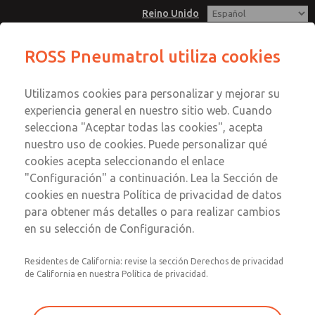
Reino Unido
Serie E13A-B, válvula solenoide de
ROSS Pneumatrol utiliza cookies
1/4" y 3/2 funciones
Menú
Utilizamos cookies para personalizar y mejorar su
Cuenta
experiencia general en nuestro sitio web. Cuando
Registrarse
selecciona "Aceptar todas las cookies", acepta
nuestro uso de cookies. Puede personalizar qué
Inscribirse
Serie E13A-B, válvula solenoide
cookies acepta seleccionando el enlace
"Configuración" a continuación. Lea la Sección de
de 1/4" y 3/2 funciones
cookies en nuestra Política de privacidad de datos
Compatible con todos los solenoides para áreas seguras y
para obtener más detalles o para realizar cambios
peligrosas. Opciones de materiales: aluminio, acero
en su selección de Configuración.
inoxidable o latón
Residentes de California: revise la sección Derechos de privacidad
de California en nuestra Política de privacidad.