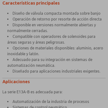
Factor Cv
Características principales
intrínsecamente segura)
Caudal (a 6 bar con una
62 l/min 42 l/min (bobina
Diseño de válvula compacta montada sobre banjo
caída de presión de 1 bar) )
intrínsecamente segura)
Operación de retorno por resorte de acción directa
Disponible en versiones normalmente abiertas y
Temperatura ambiente
+80°C< /td>
normalmente cerradas.
máxima
Compatible con operadores de solenoides para
Temperatura mínima de
áreas seguras y áreas peligrosas.
-20°C
trabajo
Opciones de materiales disponibles: aluminio, acero
inoxidable y latón.
Adecuado para su integración en sistemas de
automatización neumática.
Diseñado para aplicaciones industriales exigentes.
Aplicaciones
La serie E13A-B es adecuada para:
Automatización de la industria de procesos
Sistemas de control neumático