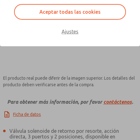
Aceptar todas las cookies
×
Contact ROSS Pneumatrol for
Ajustes
Information
El producto real puede diferir de la imagen superior. Los detalles del
producto deben verificarse antes de la compra.
Para obtener más información, por favor
contáctenos
.
Ficha de datos
Válvula solenoide de retorno por resorte, acción
directa, 3 puertos y 2 posiciones, disponible en