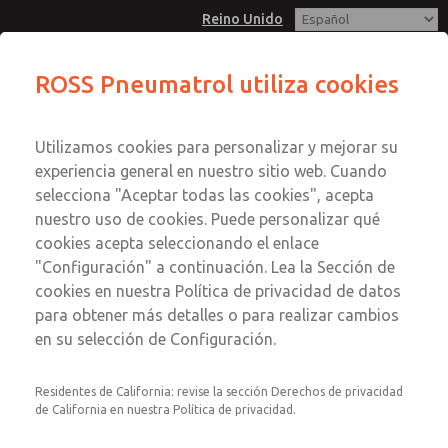
Reino Unido
Serie E13A-0, acción directa, válvula
ROSS Pneumatrol utiliza cookies
solenoide de función 1/8", 3/2
Menú
Cuenta
Utilizamos cookies para personalizar y mejorar su
experiencia general en nuestro sitio web. Cuando
Registrarse
selecciona "Aceptar todas las cookies", acepta
Inscribirse
nuestro uso de cookies. Puede personalizar qué
Serie E13A-0, acción directa,
cookies acepta seleccionando el enlace
válvula solenoide de función
"Configuración" a continuación. Lea la Sección de
1/8", 3/2
cookies en nuestra Política de privacidad de datos
para obtener más detalles o para realizar cambios
Válvula solenoide de montaje remoto
en su selección de Configuración.
Residentes de California: revise la sección Derechos de privacidad
de California en nuestra Política de privacidad.