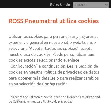
Reino Unido
Serie E23A-G, válvula solenoide de
ROSS Pneumatrol utiliza cookies
acción directa, montada en grupo,
Menú
1/4", 3/2 función
Cuenta
Utilizamos cookies para personalizar y mejorar su
experiencia general en nuestro sitio web. Cuando
Registrarse
selecciona "Aceptar todas las cookies", acepta
Inscribirse
nuestro uso de cookies. Puede personalizar qué
Serie E23A-G, válvula solenoide
cookies acepta seleccionando el enlace
de acción directa, montada en
"Configuración" a continuación. Lea la Sección de
grupo, 1/4", 3/2 función
cookies en nuestra Política de privacidad de datos
para obtener más detalles o para realizar cambios
Válvula solenoide de montaje remoto
en su selección de Configuración.
Residentes de California: revise la sección Derechos de privacidad
de California en nuestra Política de privacidad.