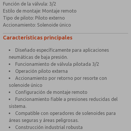
Función de la válvula: 3/2
1,5 a 10
Estilo de montaje: Montaje remoto
Presión de trabajo
bar
Tipo de piloto: Piloto externo
Accionamiento: Solenoide único
Presión piloto externa mínima
1,5 bar
Características principales
Factor Cv
0,3
Caudal (a 6 bar con una caída de presión de 1
Diseñado específicamente para aplicaciones
382 l/min
bar)
neumáticas de baja presión.
Funcionamiento de válvula pilotada 3/2
Temperatura ambiente máxima
+80°C
×
Operación piloto externa
Temperatura mínima de trabajo
- 20°C
Accionamiento por retorno por resorte con
solenoide único
Configuración de montaje remoto
Funcionamiento fiable a presiones reducidas del
sistema.
Compatible con operadores de solenoides para
áreas seguras y áreas peligrosas.
Construcción industrial robusta