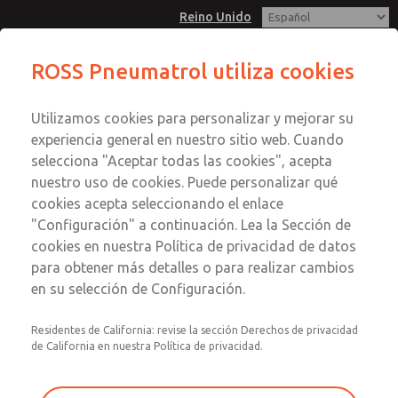
Reino Unido
1/8", BSP/NPT, Montaje remoto, 3/2,
ROSS Pneumatrol utiliza cookies
Baja presión, Piloto externo,
Menú
Solenoide simple
Utilizamos cookies para personalizar y mejorar su
Cuenta
experiencia general en nuestro sitio web. Cuando
Registrarse
selecciona "Aceptar todas las cookies", acepta
nuestro uso de cookies. Puede personalizar qué
Inscribirse
1/8", BSP/NPT, Montaje remoto,
cookies acepta seleccionando el enlace
"Configuración" a continuación. Lea la Sección de
3/2, Baja presión, Piloto externo,
cookies en nuestra Política de privacidad de datos
Solenoide simple
para obtener más detalles o para realizar cambios
en su selección de Configuración.
Compatible con todos los solenoides para áreas seguras y
peligrosas. Opciones de materiales: aluminio, acero
Residentes de California: revise la sección Derechos de privacidad
inoxidable o latón
de California en nuestra Política de privacidad.