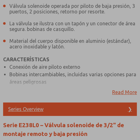
Válvula solenoide operada por piloto de baja presión, 3
puertos, 2 posiciones, retorno por resorte.
La válvula se ilustra con un tapón y un conector de área
segura. bobinas de casquillo.
Material del cuerpo disponible en aluminio (estándar),
acero inoxidable y latón.
CARACTERÍSTICAS
Conexión de aire piloto externo
Bobinas intercambiables, incluidas varias opciones para
áreas peligrosas
Resorte helicoidal simple función de retorno
Read More
Prácticos orificios de fijación para permitir el montaje
del soporte
Series Overview
❯
Tapas antipolvo del escape piloto instaladas de serie
Serie E238L0 – Válvula solenoide de 3/2" de
ESPECIFICACIONES DEL MATERIAL
montaje remoto y baja presión
ESTÁNDAR