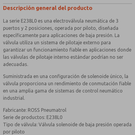
Aluminio anodizado negro
Descripción general del producto
Cuerpo y tapas finales
¿Método de Contacto Preferido?
(Dural)
La serie E238L0 es una electroválvula neumática de 3
Correo Electrónico
Teléfono
Tapas finales del piloto
Aluminio anodizado natural
puertos y 2 posiciones, operada por piloto, diseñada
de baja presión
(Dural)
Envíenme actualizaciones periódicas sobre
específicamente para aplicaciones de baja presión. La
características, capacidades del producto y más.
Aluminio anodizado duro
válvula utiliza un sistema de pilotaje externo para
Carrete
*Sí, he leído la política de privacidad y acepto que los
impregnado con PTFE
garantizar un funcionamiento fiable en aplicaciones donde
datos que proporcione se recopilarán y almacenarán
las válvulas de pilotaje interno estándar podrían no ser
electrónicamente. Mis datos se utilizan únicamente
Jet
Latón
con fines estrictamente destinados a procesar y
adecuadas.
responder a mi solicitud. Al enviar el formulario de
Espaciadores
Acetal relleno de vidrio
contacto, acepto el procesamiento.
Suministrada en una configuración de solenoide único, la
Sellos
Nitrilo
válvula proporciona un rendimiento de conmutación fiable
en una amplia gama de sistemas de control neumático
Resorte
Cable musical
industrial.
ESPECIFICACIONES DE LA VÁLVULA
Fabricante: ROSS Pneumatrol
< td>Estándar
Serie de productos: E238L0
Tipo de válvula: Válvula solenoide de baja presión operada
por piloto
1/8” BSP
Tamaño de conexión del puerto