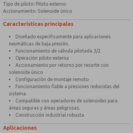
Presión piloto externa mínima
1,5 bar
Tipo de piloto: Piloto externo
Accionamiento: Solenoide único
Factor Cv
1,2
Caudal (a 6 bar con 1 bar de presión) caída)
1246 l/min
Características principales
Temperatura ambiente máxima
+80°C
Diseñado específicamente para aplicaciones
Temperatura mínima de trabajo
neumáticas de baja presión.
-20°C
Funcionamiento de válvula pilotada 3/2
Operación piloto externa
×
Accionamiento por retorno por resorte con
solenoide único
Configuración de montaje remoto
Funcionamiento fiable a presiones reducidas del
sistema.
Compatible con operadores de solenoides para
áreas seguras y áreas peligrosas.
Construcción industrial robusta
Aplicaciones