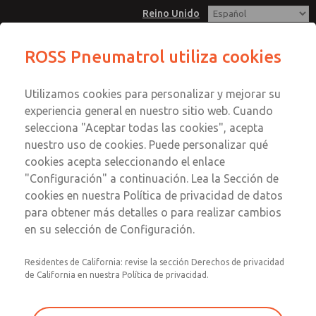
Reino Unido
1/4", BSP/NPT, Montaje remoto, 3/2,
ROSS Pneumatrol utiliza cookies
Baja presión, Piloto externo,
Menú
Solenoide simple
Utilizamos cookies para personalizar y mejorar su
Cuenta
experiencia general en nuestro sitio web. Cuando
Registrarse
selecciona "Aceptar todas las cookies", acepta
nuestro uso de cookies. Puede personalizar qué
Inscribirse
1/4", BSP/NPT, Montaje remoto,
cookies acepta seleccionando el enlace
"Configuración" a continuación. Lea la Sección de
3/2, Baja presión, Piloto externo,
cookies en nuestra Política de privacidad de datos
Solenoide simple
para obtener más detalles o para realizar cambios
en su selección de Configuración.
Válvula solenoide de montaje remoto
Residentes de California: revise la sección Derechos de privacidad
de California en nuestra Política de privacidad.