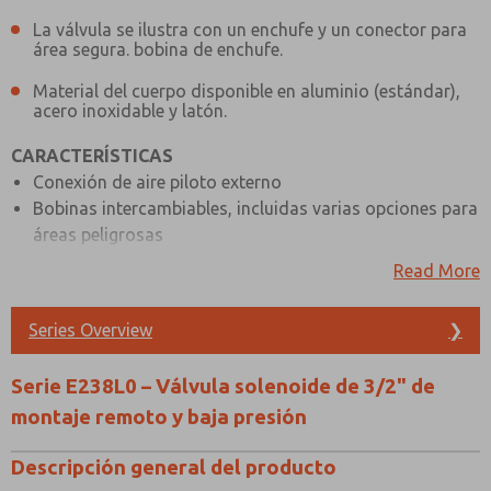
La válvula se ilustra con un enchufe y un conector para
área segura. bobina de enchufe.
Material del cuerpo disponible en aluminio (estándar),
acero inoxidable y latón.
CARACTERÍSTICAS
Conexión de aire piloto externo
Bobinas intercambiables, incluidas varias opciones para
áreas peligrosas
Resorte helicoidal simple función de retorno
Read More
Tapas antipolvo del escape piloto instaladas de serie
ESPECIFICACIONES DE LOS MATERIALES
Series Overview
❯
< figure class="table">
ESTÁNDAR
Serie E238L0 – Válvula solenoide de 3/2" de
Aluminio anodizado negro
montaje remoto y baja presión
Cuerpo y tapas finales
(Dural)
Descripción general del producto
Tapas de extremo piloto
Aluminio anodizado natural