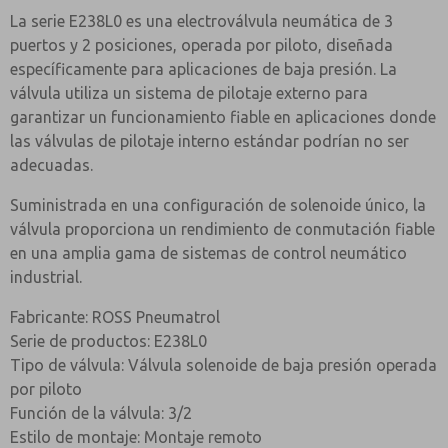
de baja presión
(Dural)
La serie E238L0 es una electroválvula neumática de 3
¿Método de Contacto Preferido?
Aluminio anodizado duro
puertos y 2 posiciones, operada por piloto, diseñada
Carrete
impregnado con PTFE
específicamente para aplicaciones de baja presión. La
Correo Electrónico
Teléfono
válvula utiliza un sistema de pilotaje externo para
Jet
Latón
Envíenme actualizaciones periódicas sobre
garantizar un funcionamiento fiable en aplicaciones donde
características, capacidades del producto y más.
Espaciadores
Acetal relleno de vidrio
las válvulas de pilotaje interno estándar podrían no ser
*Sí, he leído la política de privacidad y acepto que los
adecuadas.
Sellos
Nitrilo
datos que proporcione se recopilarán y almacenarán
electrónicamente. Mis datos se utilizan únicamente
Suministrada en una configuración de solenoide único, la
Sprint
Music Wire
con fines estrictamente destinados a procesar y
válvula proporciona un rendimiento de conmutación fiable
responder a mi solicitud. Al enviar el formulario de
contacto, acepto el procesamiento.
en una amplia gama de sistemas de control neumático
VÁLVULA ESPECIFICACIONES
industrial.
< tr>
Estándar
Fabricante: ROSS Pneumatrol
Serie de productos: E238L0
Tamaño de conexión del puerto
1/4” BSP
Tipo de válvula: Válvula solenoide de baja presión operada
Conexión del puerto piloto externo
1/8” BSP
por piloto
Función de la válvula: 3/2
Presión de trabajo
1,5 a 10 bar
Estilo de montaje: Montaje remoto