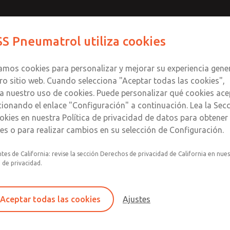
 piloto,
Contact ROSS Pneu
S Pneumatrol utiliza cookies
/2", 3/2 o
Productos
Industrias
Soporte
zamos cookies para personalizar y mejorar su experiencia gene
ro sitio web. Cuando selecciona "Aceptar todas las cookies",
a nuestro uso de cookies. Puede personalizar qué cookies ace
cionando el enlace "Configuración" a continuación. Lea la Sec
to, serie tipo T45, con puerto de 1
okies en nuestra Política de privacidad de datos para obtene
les o para realizar cambios en su selección de Configuración.
Válvula solenoide diseñada para montaje
tes de California: revise la sección Derechos de privacidad de California en nue
neumáticamente de 1/4 de vuelta que cum
a de privacidad.
La válvula se ilustra con un conector y u
Material del cuerpo disponible en aluminio
Aceptar todas las cookies
Ajustes
Kit de sellos disponible: VSKT45P