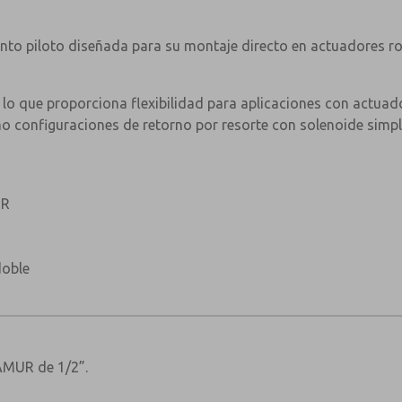
Acer
Tornillos de montaje
nto piloto diseñada para su montaje directo en actuadores ro
Placa de cambio
Nylo
< strong>ESPECIFICACIONES DE LA VÁL
, lo que proporciona flexibilidad para aplicaciones con actuad
mo configuraciones de retorno por resorte con solenoide simpl
Tamaño de conexión del puerto
Presión de trabajo Versión del piloto intern
UR
Presión de trabajo Versión piloto externo
Presión mínima de piloto externo< /td>
doble
Factor Cv
Caudal (a 6 bar con caída de presión de 1 b
Temperatura ambiente máxima
AMUR de 1/2”.
Temperatura mínima de trabajo