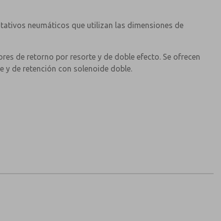
o inoxidable
tativos neumáticos que utilizan las dimensiones de
n 66 30% Glass Filled
VULA
ores de retorno por resorte y de doble efecto. Se ofrecen
e y de retención con solenoide doble.
Estándar
1/2” BSP
o
3 a 10 bar
3 a 10 bar
3 bar
3,5
ar)
3534 l/min
+80°C
-20°C