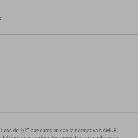
s
ticos de 1/2” que cumplen con la normativa NAMUR.
del tipo de actuador y los requisitos de la aplicación.