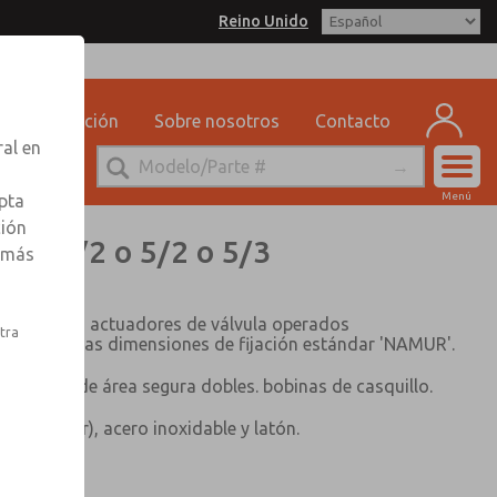
Reino Unido
matrol for Information
Capacitación
Sobre nosotros
Contacto
ral en
Cuen
Menú
pta
Registr
ción
/2", 3/2 o 5/2 o 5/3
r más
Inscribi
 directo en actuadores de válvula operados
stra
plan con las dimensiones de fijación estándar 'NAMUR'.
n conector de área segura dobles. bobinas de casquillo.
 (estándar), acero inoxidable y latón.