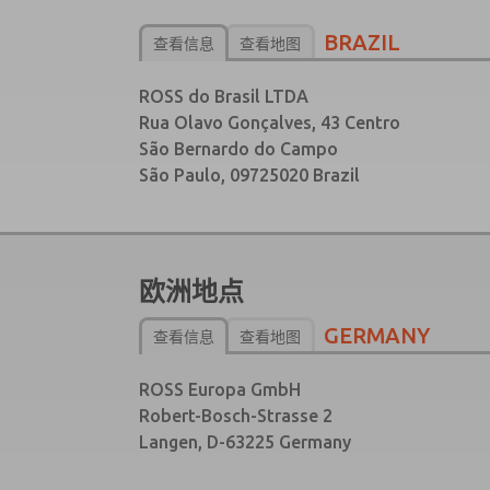
BRAZIL
查看信息
查看地图
ROSS do Brasil LTDA
Rua Olavo Gonçalves, 43 Centro
São Bernardo do Campo
São Paulo, 09725­020 Brazil
欧洲地点
GERMANY
查看信息
查看地图
ROSS Europa GmbH
Robert-Bosch-Strasse 2
Langen, D-63225 Germany