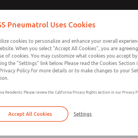
S Pneumatrol Uses Cookies
产品
行业与应用
支援
训练
关于我们
接触
ilize cookies to personalize and enhance your overall experie
ebsite. When you select "Accept All Cookies", you are agreeing
se of cookies. You may customize what cookies you accept by
ting the "Settings" link below. Please read the Cookies Section 
ROSS 控制 - 全球位置
Privacy Policy for more details or to make changes to your Se
ion.
以帮助满足您和您的业务需求。 请随时联系我们了解我们的服务、
nia Residents: Please review the California Privacy Rights section in our Privacy P
程师都非常乐意协助您找到解决方案。 在下面查看我们的全球位
Accept All Cookies
Settings