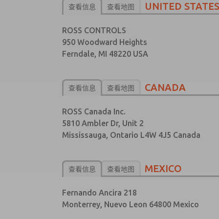
UNITED STATE
查看信息
查看地图
ROSS CONTROLS
950 Woodward Heights
Ferndale, MI 48220 USA
CANADA
查看信息
查看地图
ROSS Canada Inc.
5810 Ambler Dr, Unit 2
Mississauga, Ontario L4W 4J5 Canada
MEXICO
查看信息
查看地图
Fernando Ancira 218
Monterrey, Nuevo Leon 64800 Mexico