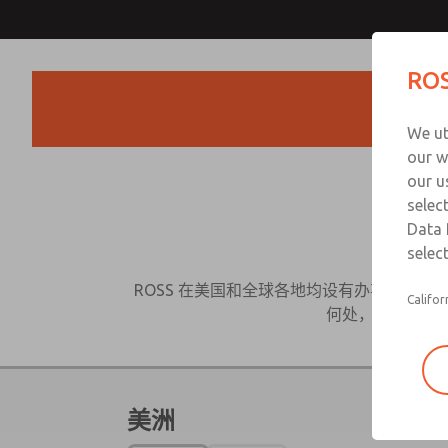
ROS
We ut
our w
our u
selec
Data 
select
ROSS 在美国和全球各地均设有办事处，
Califor
何处，我们的工
美洲