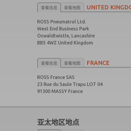
UNITED KINGD
查看信息
查看地图
ROSS Pneumatrol Ltd.
West End Business Park
Oswaldtwistle, Lancashire
BB5 4WZ United Kingdom
FRANCE
查看信息
查看地图
ROSS France SAS
23 Rue du Saule Trapu LOT 04
91300 MASSY France
亚太地区地点