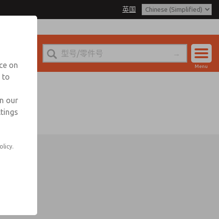
英国
nce on
Menu
 to
账户
登录
in our
ttings
注册
olicy.