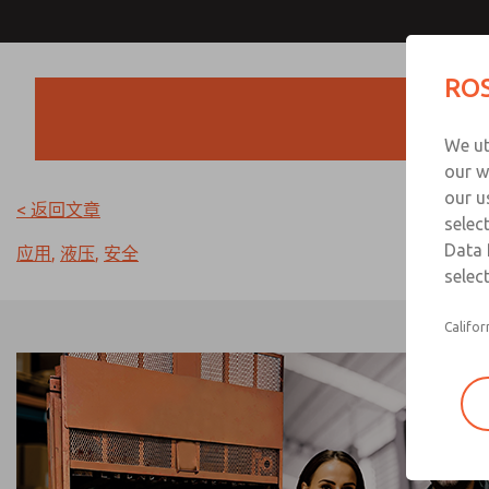
ROS
We ut
our w
our u
< 返回文章
selec
Data 
应用
,
液压
,
安全
select
Califor