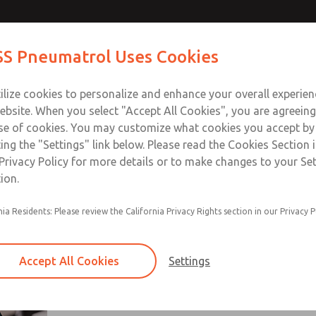
S Pneumatrol Uses Cookies
产品
行业与应用
支援
训练
关于我们
接触
ilize cookies to personalize and enhance your overall experie
ebsite. When you select "Accept All Cookies", you are agreeing
se of cookies. You may customize what cookies you accept by
ting the "Settings" link below. Please read the Cookies Section 
Privacy Policy for more details or to make changes to your Se
ion.
nia Residents: Please review the California Privacy Rights section in our Privacy P
Accept All Cookies
Settings