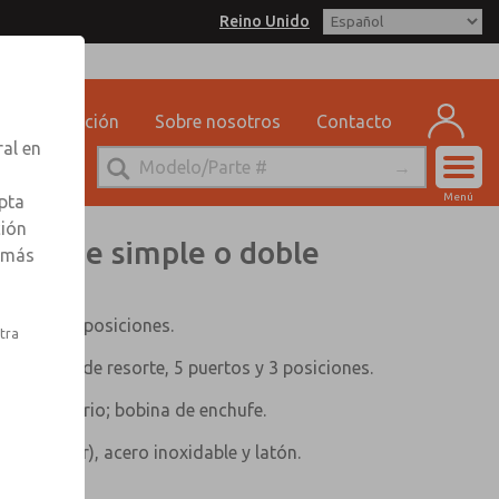
Reino Unido
matrol for Information
Capacitación
Sobre nosotros
Contacto
ral en
Cuen
Menú
pta
Registr
ción
olenoide simple o doble
r más
Inscribi
uertos y 2 posiciones.
stra
centrado de resorte, 5 puertos y 3 posiciones.
a segura &erio; bobina de enchufe.
 (estándar), acero inoxidable y latón.