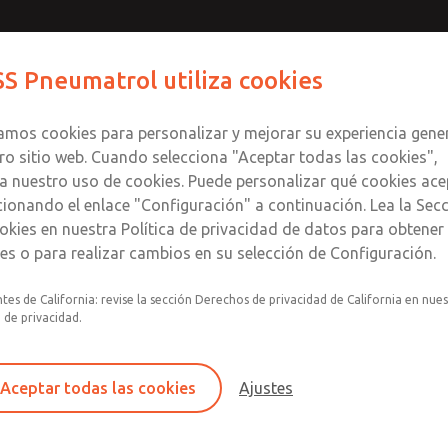
/2 o 5/3,
Contact ROSS Pneu
S Pneumatrol utiliza cookies
lenoide
Productos
Industrias
Soporte
zamos cookies para personalizar y mejorar su experiencia gene
ro sitio web. Cuando selecciona "Aceptar todas las cookies",
a nuestro uso de cookies. Puede personalizar qué cookies ace
cionando el enlace "Configuración" a continuación. Lea la Sec
o 5/3, piloto interno o externo, s
okies en nuestra Política de privacidad de datos para obtene
les o para realizar cambios en su selección de Configuración.
Válvula solenoide operada por piloto, 5 p
tes de California: revise la sección Derechos de privacidad de California en nue
a de privacidad.
Válvula solenoide operada por piloto con 
La válvula se ilustra con un tapón de áre
Aceptar todas las cookies
Ajustes
Material del cuerpo disponible en aluminio
Kit de sellos disponible: VSK1001