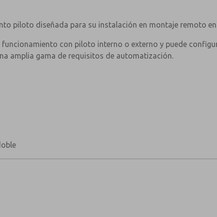
Tamaño de conexión del puerto
Presión de trabajo Versión de piloto intern
nto piloto diseñada para su instalación en montaje remoto en 
Presión de trabajo Versión piloto externo
el funcionamiento con piloto interno o externo y puede config
una amplia gama de requisitos de automatización.
Presión piloto externa mínima
Factor Cv
Caudal (a 6 bar con caída de presión de 1 b
Temperatura ambiente máxima
Temperatura mínima de trabajo
< /figura>
doble