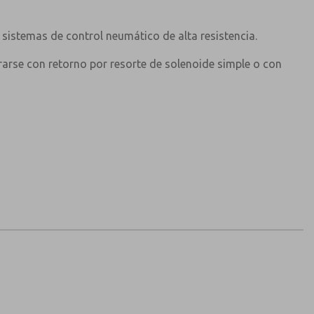
1” BSP
o
3 a 10 bar
sistemas de control neumático de alta resistencia.
3 a 10 bar
urarse con retorno por resorte de solenoide simple o con
3 bar
10
ar)
10384 l/min
+80°C
-20°C