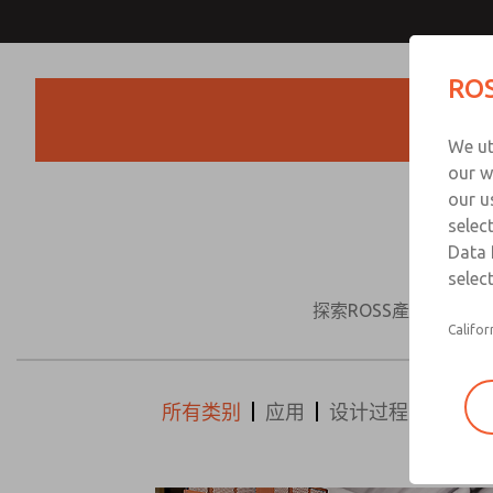
ROS
We ut
our w
our u
selec
Data 
select
探索ROSS產品和解
Califor
所有类别
应用
设计过程
方向控