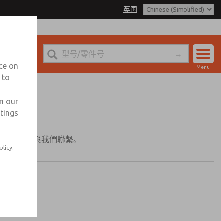
英国
nce on
Menu
 to
账户
登录
in our
ttings
注册
底部的表格與我們聯繫。
olicy.