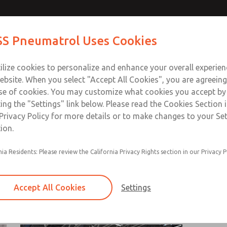
S Pneumatrol Uses Cookies
产品
行业与应用
支援
训练
关于我们
接触
ilize cookies to personalize and enhance your overall experie
ebsite. When you select "Accept All Cookies", you are agreeing
se of cookies. You may customize what cookies you accept by
ting the "Settings" link below. Please read the Cookies Section 
ROSS 洞察
Privacy Policy for more details or to make changes to your Se
ion.
決方案在各行各業的應用。如對您的應用有任何疑問，請使用頁面
nia Residents: Please review the California Privacy Rights section in our Privacy P
Accept All Cookies
Settings
安全
制
电气
液压
包装行业
气动