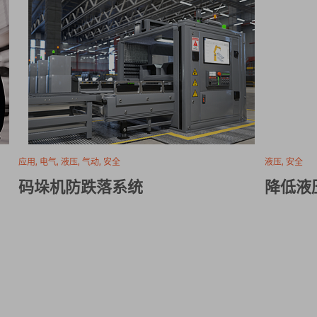
应用, 电气, 液压, 气动, 安全
液压, 安全
码垛机防跌落系统
降低液