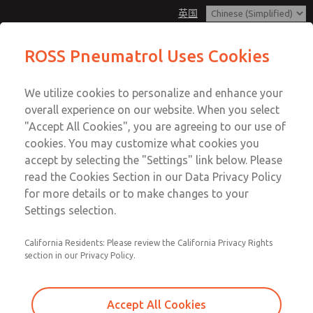
英国
1/2"、BSP/NPT、远程安装、5/2 或
ROSS Pneumatrol Uses Cookies
5/3、内部或外部先导、单或双电磁阀
Menu
We utilize cookies to personalize and enhance your
账户
overall experience on our website. When you select
登录
"Accept All Cookies", you are agreeing to our use of
cookies. You may customize what cookies you
注册
accept by selecting the "Settings" link below. Please
1/2"、BSP/NPT、远程安装、5/2
read the Cookies Section in our Data Privacy Policy
或 5/3、内部或外部先导、单或双
for more details or to make changes to your
Settings selection.
电磁阀
California Residents: Please review the California Privacy Rights
与所有安全和危险区域电磁阀兼容。材料选项：铝、不锈钢
section in our Privacy Policy.
或黄铜
Accept All Cookies