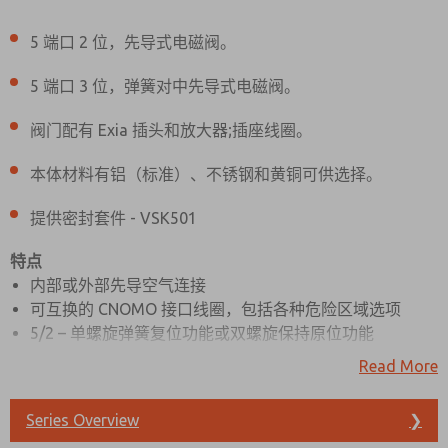
5 端口 2 位，先导式电磁阀。
5 端口 3 位，弹簧对中先导式电磁阀。
阀门配有 Exia 插头和放大器;插座线圈。
本体材料有铝（标准）、不锈钢和黄铜可供选择。
提供密封套件 - VSK501
特点
内部或外部先导空气连接
可互换的 CNOMO 接口线圈，包括各种危险区域选项
5/2 – 单螺旋弹簧复位功能或双螺旋保持原位功能
5/3 – 所有端口打开或所有端口在中心位置关闭
Read More
方便的固定孔，以启用支架安装
标准安装先导排气防尘盖
Series Overview
❯
支持 SIL 2（在 HFT=0 时断电跳闸） 支持 SIL 3（在