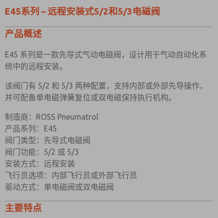
HFT=1 时断电跳闸） （仅限 5/2 电磁阀/弹簧功能）
E45系列 – 远程安装式5/2和5/3电磁阀
首选联系方式？
材料规格
电子邮件
电话
产品概述
标准
请定期向我发送有关功能、产品能力等方面的更新。
E45 系列是一款先导式气动电磁阀，设计用于气动自动化系
主体和端盖
黑色阳极氧化铝（硬质合金）
统中的远程安装。
*是的，我已阅读隐私政策，并同意我提供的数据将被
线轴
硬质阳极氧化铝 PTFE 浸渍
电子方式收集和存储。我的数据仅严格用于处理和回答
该阀门有 5/2 和 5/3 两种配置，支持内部或外部先导操作，
我的请求。通过提交联系表单，我同意进行处理。
喷射
黄铜
并可配备单电磁弹簧复位或双电磁保持执行机构。
垫片
玻璃填充乙缩醛
制造商：ROSS Pneumatrol
密封件
丁腈橡胶
产品系列：E45
阀门类型：先导式电磁阀
弹簧
音乐线
阀门功能：5/2 或 5/3
;
安装方式：远程安装
阀门规格
飞行员选项：内部飞行员或外部飞行员
< tr>< td>+80°C
驱动方式：单电磁阀或双电磁阀
标准
主要特点
油口连接尺寸
1/2” BSP