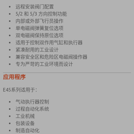
×
工作压力内先导型< /td>
3 至 10 bar
远程安装阀门配置
5/2 和 5/3 方向控制功能
工作压力外部先导版本
3 至 10 bar
内部或外部飞行员操作
最小外部先导压力
3 bar
单电磁阀弹簧复位选项
双电磁阀保持原位选项
Cv 系数
3.5
适用于控制双作用气缸和执行器
流量（6 bar，1 bar 压降）
3534 l/min
紧凑耐用的工业设计
兼容安全区和危险区电磁阀操作器
最高环境温度
专为严苛的工业环境而设计
-20°C
最低工作温度
应用程序
E45系列适用于：
气动执行器控制
过程自动化系统
工业机械
包装设备
制造自动化