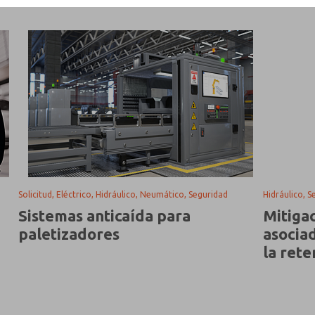
Solicitud, Eléctrico, Hidráulico, Neumático, Seguridad
Hidráulico, S
Sistemas anticaída para
Mitigac
paletizadores
asociad
la rete