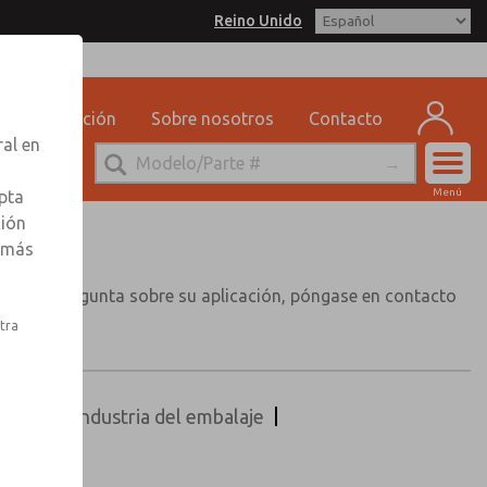
Reino Unido
Capacitación
Sobre nosotros
Contacto
ral en
Cuen
Menú
pta
Registr
ción
r más
Inscribi
 alguna pregunta sobre su aplicación, póngase en contacto
gina.
stra
áulico
Industria del embalaje