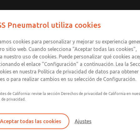
S Pneumatrol utiliza cookies
Productos
Industrias
Soporte
zamos cookies para personalizar y mejorar su experiencia gene
ro sitio web. Cuando selecciona "Aceptar todas las cookies",
a nuestro uso de cookies. Puede personalizar qué cookies ace
cionando el enlace "Configuración" a continuación. Lea la Sec
Perspectivas de ROSS
okies en nuestra Política de privacidad de datos para obtene
les o para realizar cambios en su selección de Configuración.
ciones de ROSS en distintos sectores y aplicaciones. Si tiene
nosotros mediante el formulario que aparece al final de la pá
tes de California: revise la sección Derechos de privacidad de California en nue
a de privacidad.
oceso de diseño
Control direccional
Eléctrico
Hidr
Aceptar todas las cookies
Ajustes