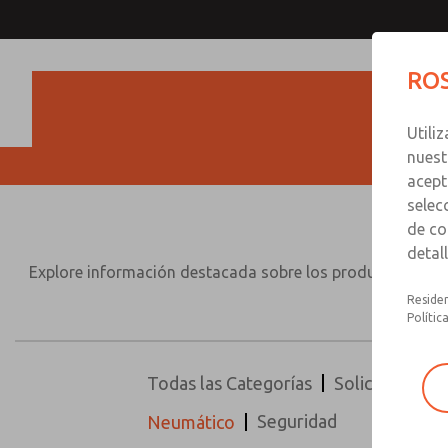
ROS
Utili
nuest
acept
selec
de co
detal
Explore información destacada sobre los productos y solu
con 
Residen
Polític
Todas las Categorías
Solicitud
Pr
Seguridad
Neumático