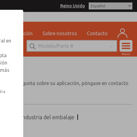
Reino Unido
Capacitación
Sobre nosotros
Contacto
ral en
Cuen
Menú
pta
Registr
ción
r más
Inscribi
 alguna pregunta sobre su aplicación, póngase en contacto
gina.
stra
áulico
Industria del embalaje