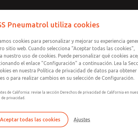
S Pneumatrol utiliza cookies
Productos
Industrias
Soporte
zamos cookies para personalizar y mejorar su experiencia gene
ro sitio web. Cuando selecciona "Aceptar todas las cookies",
a nuestro uso de cookies. Puede personalizar qué cookies ace
cionando el enlace "Configuración" a continuación. Lea la Sec
Perspectivas de ROSS
okies en nuestra Política de privacidad de datos para obtene
les o para realizar cambios en su selección de Configuración.
ciones de ROSS en distintos sectores y aplicaciones. Si tiene
nosotros mediante el formulario que aparece al final de la pá
tes de California: revise la sección Derechos de privacidad de California en nue
a de privacidad.
oceso de diseño
Control direccional
Eléctrico
Hidr
Aceptar todas las cookies
Ajustes