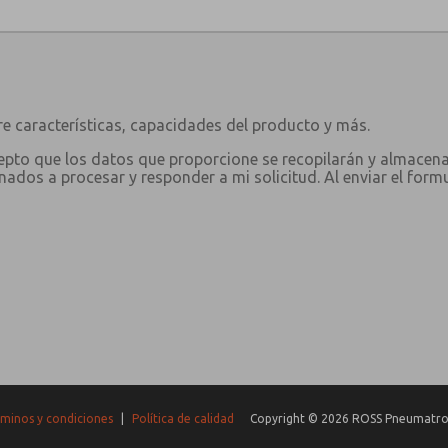
e características, capacidades del producto y más.
 acepto que los datos que proporcione se recopilarán y almacen
ados a procesar y responder a mi solicitud. Al enviar el form
minos y condiciones
|
Política de calidad
Copyright © 2026 ROSS Pneumatrol