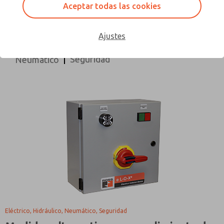
Todas las Categorías
Solicitud
Aceptar todas las cookies
Proceso de diseño
Control direccional
Ajustes
Eléctrico
Hidráulico
Industria del embalaje
Seguridad
Neumático
Eléctrico, Hidráulico, Neumático, Seguridad