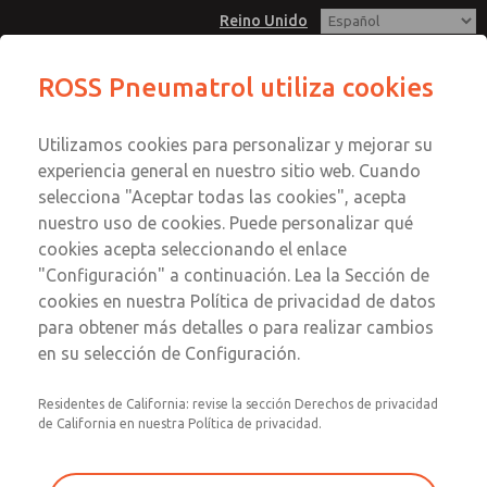
Reino Unido
ROSS Pneumatrol utiliza cookies
Menú
Utilizamos cookies para personalizar y mejorar su
Cuenta
experiencia general en nuestro sitio web. Cuando
Registrarse
selecciona "Aceptar todas las cookies", acepta
nuestro uso de cookies. Puede personalizar qué
Inscribirse
Perspectivas de ROSS
cookies acepta seleccionando el enlace
"Configuración" a continuación. Lea la Sección de
Explore información destacada sobre los productos y
cookies en nuestra Política de privacidad de datos
soluciones de ROSS en distintos sectores y aplicaciones. Si
para obtener más detalles o para realizar cambios
tiene alguna pregunta sobre su aplicación, póngase en
en su selección de Configuración.
contacto con nosotros mediante el formulario que
aparece al final de la página.
Residentes de California: revise la sección Derechos de privacidad
de California en nuestra Política de privacidad.