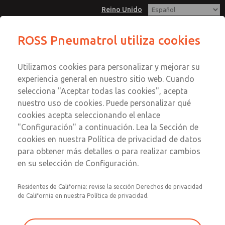
Reino Unido
ROSS Pneumatrol utiliza cookies
Menú
Utilizamos cookies para personalizar y mejorar su
Cuenta
experiencia general en nuestro sitio web. Cuando
Registrarse
selecciona "Aceptar todas las cookies", acepta
nuestro uso de cookies. Puede personalizar qué
Inscribirse
Perspectivas de ROSS
cookies acepta seleccionando el enlace
"Configuración" a continuación. Lea la Sección de
Explore información destacada sobre los productos y
cookies en nuestra Política de privacidad de datos
soluciones de ROSS en distintos sectores y aplicaciones. Si
para obtener más detalles o para realizar cambios
tiene alguna pregunta sobre su aplicación, póngase en
en su selección de Configuración.
contacto con nosotros mediante el formulario que
aparece al final de la página.
Residentes de California: revise la sección Derechos de privacidad
de California en nuestra Política de privacidad.