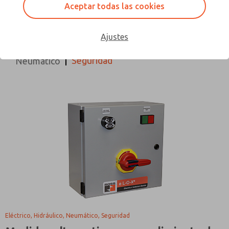
Todas las Categorías
Solicitud
Aceptar todas las cookies
Proceso de diseño
Control direccional
Ajustes
Eléctrico
Hidráulico
Industria del embalaje
Seguridad
Neumático
Eléctrico, Hidráulico, Neumático, Seguridad